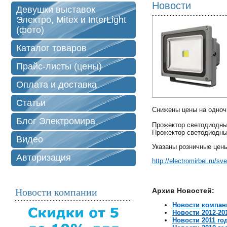
Новости
Девушки выставок
Электро, Mitex и InterLight
(фото)
Каталог товаров
Прайс-листы (цены)
Оплата и доставка
Статьи
Снижены цены на одно
Блог Электромира
Прожектор светодиодны
Прожектор светодиодны
Видео
Указаны розничные цен
Авторизация
http://electromirbel.ru/s
Новости компании
Архив Новостей:
Новости компан
Новости 2012-20
Новости 2011 го